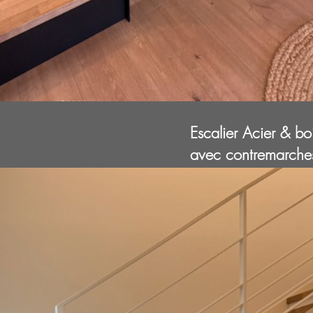
Escalier Acier & bo
avec contremarche