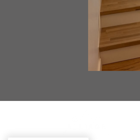
A
No
Co
Ac