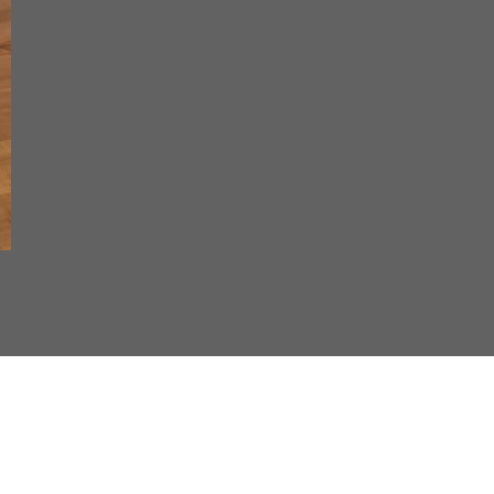
renoble
eylan
omène
ontbonnot