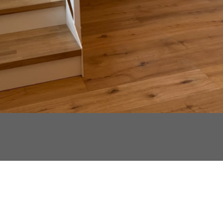
 PROPOS
REALISATIONS
G
tre savoir-faire
M
Escaliers sur mesure
ntact
D
Verrières sur mesure
cueil
M
Garde-corps sur mesure