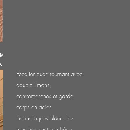
is
s
Escalier quart tournant avec
double limons,
contremarches et garde
corps en acier
thermolaqués blanc. Les
marches sont en chêne