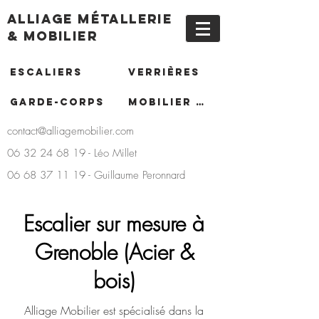
Alliage Métallerie
& Mobilier
Escaliers
Verrières
Garde-corps
Mobilier / Amenagements
contact@alliagemobilier.com
06 32 24 68 19 - Léo Millet
06 68 37 11 19 - Guillaume Peronnard
Escalier sur mesure à
Grenoble (Acier &
bois)
Alliage Mobilier est spécialisé dans la